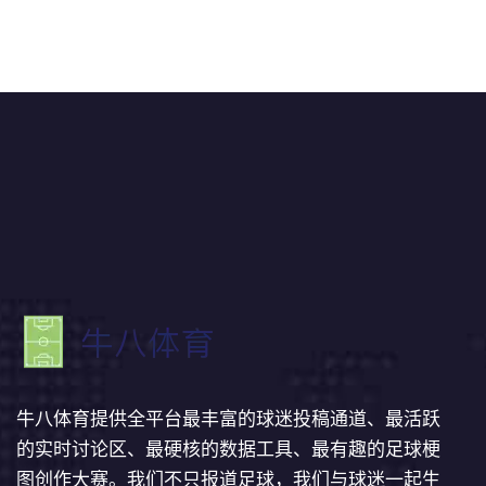
牛八体育提供全平台最丰富的球迷投稿通道、最活跃
的实时讨论区、最硬核的数据工具、最有趣的足球梗
图创作大赛。我们不只报道足球，我们与球迷一起生