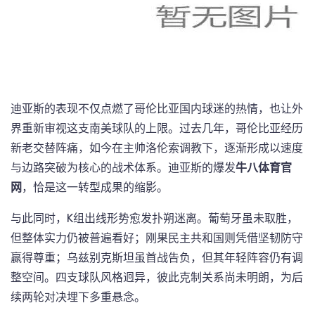
迪亚斯的表现不仅点燃了哥伦比亚国内球迷的热情，也让外
界重新审视这支南美球队的上限。过去几年，哥伦比亚经历
新老交替阵痛，如今在主帅洛伦索调教下，逐渐形成以速度
与边路突破为核心的战术体系。迪亚斯的爆发
⽜⼋体育官
网
，恰是这一转型成果的缩影。
与此同时，K组出线形势愈发扑朔迷离。葡萄牙虽未取胜，
但整体实力仍被普遍看好；刚果民主共和国则凭借坚韧防守
赢得尊重；乌兹别克斯坦虽首战告负，但其年轻阵容仍有调
整空间。四支球队风格迥异，彼此克制关系尚未明朗，为后
续两轮对决埋下多重悬念。