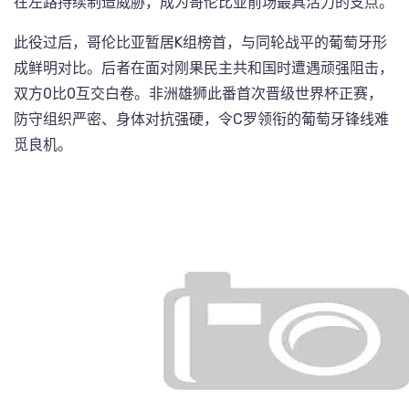
在左路持续制造威胁，成为哥伦比亚前场最具活力的支点。
此役过后，哥伦比亚暂居K组榜首，与同轮战平的葡萄牙形
成鲜明对比。后者在面对刚果民主共和国时遭遇顽强阻击，
双方0比0互交白卷。非洲雄狮此番首次晋级世界杯正赛，
防守组织严密、身体对抗强硬，令C罗领衔的葡萄牙锋线难
觅良机。