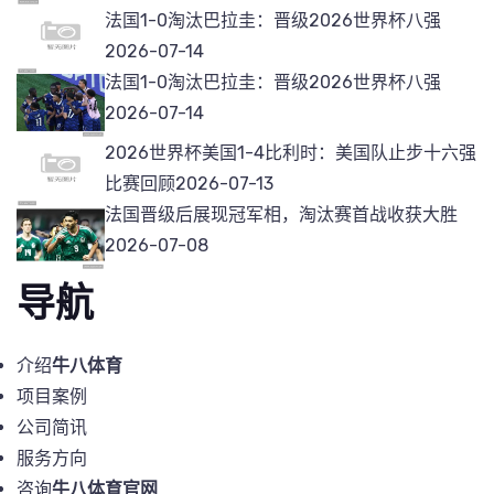
法国1-0淘汰巴拉圭：晋级2026世界杯八强
2026-07-14
法国1-0淘汰巴拉圭：晋级2026世界杯八强
2026-07-14
2026世界杯美国1-4比利时：美国队止步十六强
比赛回顾
2026-07-13
法国晋级后展现冠军相，淘汰赛首战收获大胜
2026-07-08
导航
介绍
⽜⼋体育
项目案例
公司简讯
服务方向
咨询
⽜⼋体育官网