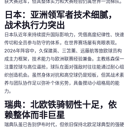
获大赛冠军，但其整体实力和大赛经验仍属世界一流梯队。
日本：亚洲领军者技术细腻，
战术执行力突出
日本队近年来持续提升国际影响力，凭借高度纪律性、快速
传切和全员参与防守的体系，在世界赛场屡有亮眼表现。
2026年阵容中，久保建英、三笘薰、远藤航等旅欧球员构
成主力框架，技术能力与欧洲联赛经验兼备。主教练森保一
注重控球与高位逼抢，球队在面对强敌时往往能通过耐心组
织创造机会。虽然身体对抗和高空球仍是短板，但其战术素
养与团队协作足以弥补个体劣势，具备搅动小组格局的能
力。
瑞典：北欧铁骑韧性十足，依
赖整体而非巨星
瑞典队虽已告别伊布时代，但依旧保持北欧足球典型的强硬