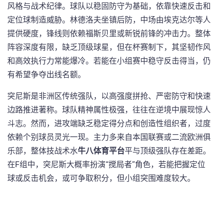
风格与战术纪律。球队以稳固防守为基础，依靠快速反击和
定位球制造威胁。林德洛夫坐镇后防，中场由埃克达尔等人
提供硬度，锋线则依赖福斯贝里或新锐前锋的冲击力。整体
阵容深度有限，缺乏顶级球星，但在杯赛制下，其坚韧作风
和高效执行力常能爆冷。若能在小组赛中稳守反击得当，仍
有希望争夺出线名额。
突尼斯是非洲区传统强队，以高强度拼抢、严密防守和快速
边路推进著称。球队精神属性极强，往往在逆境中展现惊人
斗志。然而，进攻端缺乏稳定得分点和创造性组织者，过度
依赖个别球员灵光一现。主力多来自本国联赛或二流欧洲俱
乐部，整体技战术水
⽜⼋体育平台
平与顶级强队存在差距。
在F组中，突尼斯大概率扮演“搅局者”角色，若能把握定位
球或反击机会，或可争取积分，但小组突围难度较大。