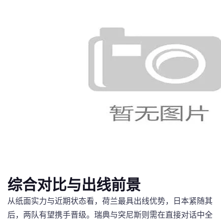
综合对比与出线前景
从纸面实力与近期状态看，荷兰最具出线优势，日本紧随其
后，两队有望携手晋级。瑞典与突尼斯则需在直接对话中全