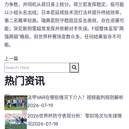
力争胜，并伺机从荷日身上抢分。荷兰若发挥稳定，极可能
以小组头名出线；日本若延续技术流打法并提升终结效率，
第二名概率较高。瑞典若防守稳固且反击高效，存在逆袭可
能；突尼斯则需超常发挥并依赖对手失误。F组整体呈现“两
强两弱”格局，但世界杯赛场变数众多，任何结果皆非不可
能。
上一篇
热门资讯
法甲VAR在哪些情况下介入？视频裁判规则解析
2026-07-19
2026世界杯防守表现分析：零封场次与失球情
况
2026-07-18