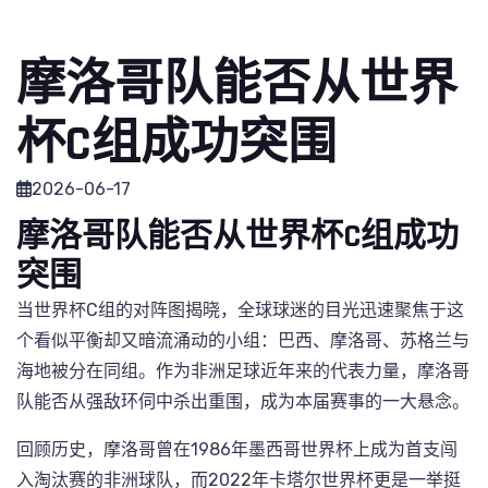
摩洛哥队能否从世界
杯C组成功突围
2026-06-17
摩洛哥队能否从世界杯C组成功
突围
当世界杯C组的对阵图揭晓，全球球迷的目光迅速聚焦于这
个看似平衡却又暗流涌动的小组：巴西、摩洛哥、苏格兰与
海地被分在同组。作为非洲足球近年来的代表力量，摩洛哥
队能否从强敌环伺中杀出重围，成为本届赛事的一大悬念。
回顾历史，摩洛哥曾在1986年墨西哥世界杯上成为首支闯
入淘汰赛的非洲球队，而2022年卡塔尔世界杯更是一举挺