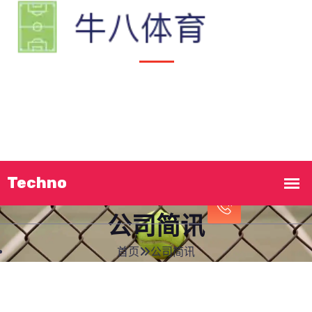
首页
介绍
⽜⼋体育
项目案例
公司简讯
立即致电!
服务方向
咨询
⽜⼋体育官网
15394099399
公司简讯
首页
公司简讯