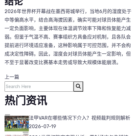
结论
2026年世界杯开幕战在墨西哥城举行，当地6月的湿度处于
中等偏高水平，结合高海拔因素，确实可能对球员体能产生
一定负面影响，主要体现在体温调节效率下降和恢复能力减
弱。但鉴于气温不高、赛事组织方具备应对机制，且各队会
提前进行环境适应准备，这种影响属于可控范围，并不会构
成决定性障碍。因此，湿度会对球员体能产生一定影响，但
不至于显著改变比赛基本走势或导致大规模体能崩溃。
上一篇
热门资讯
法甲VAR在哪些情况下介入？视频裁判规则解析
2026-07-19