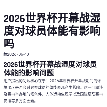
2026世界杯开幕战湿
度对球员体能有影响
吗
2026-06-10
2026世界杯开幕战湿度对球员
体能的影响问题
用户提出的问题核心在于：2026年世界杯开幕战期间的环
境湿度是否会对参赛球员的体能表现产生影响。这一问题涉
及赛事举办地气候条件、人体运动生理学以及国际足联赛事
安排等多方面因素。