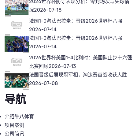
2026世界杯防守表现分析：零封场次与失球情
况
2026-07-18
法国1-0淘汰巴拉圭：晋级2026世界杯八强
2026-07-14
法国1-0淘汰巴拉圭：晋级2026世界杯八强
2026-07-14
2026世界杯美国1-4比利时：美国队止步十六强
比赛回顾
2026-07-13
法国晋级后展现冠军相，淘汰赛首战收获大胜
2026-07-08
导航
介绍
⽜⼋体育
项目案例
公司简讯