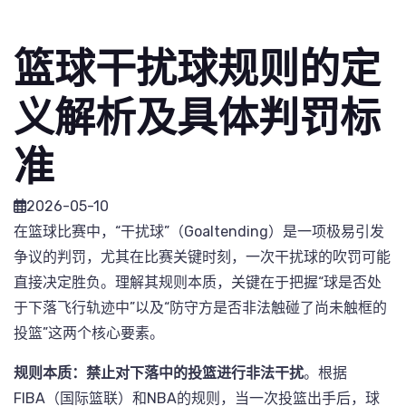
篮球干扰球规则的定
义解析及具体判罚标
准
2026-05-10
在篮球比赛中，“干扰球”（Goaltending）是一项极易引发
争议的判罚，尤其在比赛关键时刻，一次干扰球的吹罚可能
直接决定胜负。理解其规则本质，关键在于把握“球是否处
于下落飞行轨迹中”以及“防守方是否非法触碰了尚未触框的
投篮”这两个核心要素。
规则本质：禁止对下落中的投篮进行非法干扰
。根据
FIBA（国际篮联）和NBA的规则，当一次投篮出手后，球