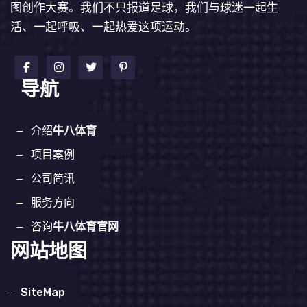
图创作大赛。我们不只报道足球，我们与球迷一起生
活、一起呼吸、一起热爱这项运动。
导航
介绍
⽜⼋体育
项目案例
公司简讯
服务方向
咨询
⽜⼋体育官网
网站地图
SiteMap