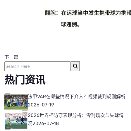
下一篇
热门资讯
法甲VAR在哪些情况下介入？视频裁判规则解析
2026-07-19
2026世界杯防守表现分析：零封场次与失球情
况
2026-07-18