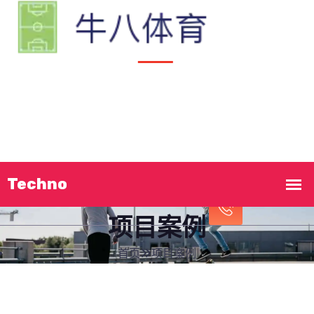
首页
介绍
⽜⼋体育
项目案例
公司简讯
立即致电!
服务方向
咨询
⽜⼋体育官网
15394099399
项目案例
首页
项目案例