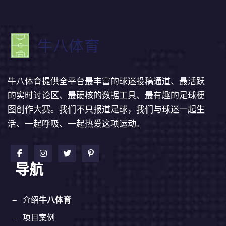
牛八体育提供全平台最丰富的球迷投稿通道、最活跃
的实时讨论区、最硬核的数据工具、最有趣的足球梗
图创作大赛。我们不只报道足球，我们与球迷一起生
活、一起呼吸、一起热爱这项运动。
导航
介绍
⽜⼋体育
项目案例