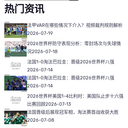
热门资讯
法甲VAR在哪些情况下介入？视频裁判规则解析
2026-07-19
2026世界杯防守表现分析：零封场次与失球情
况
2026-07-18
法国1-0淘汰巴拉圭：晋级2026世界杯八强
2026-07-14
法国1-0淘汰巴拉圭：晋级2026世界杯八强
2026-07-14
2026世界杯美国1-4比利时：美国队止步十六强
比赛回顾
2026-07-13
法国晋级后展现冠军相，淘汰赛首战收获大胜
2026-07-08