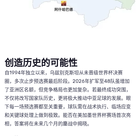
创造历史的可能性
自1994年独立以来，乌兹别克斯坦从未晋级世界杯决赛
圈，多次止步预选赛最后阶段。2026年扩军至48队虽增加
了亚洲区名额，但竞争格局也更加复杂。若最终成功突围，
不仅将改写国家队历史，更将极大推动中亚足球的发展。眼
下每一场预选赛都至关重要，球队需在战术执行、临场应变
和关键球处理上做到极致。能否在美加墨世界杯赛场首次亮
相，答案将在未来几个月的鏖战中揭晓。