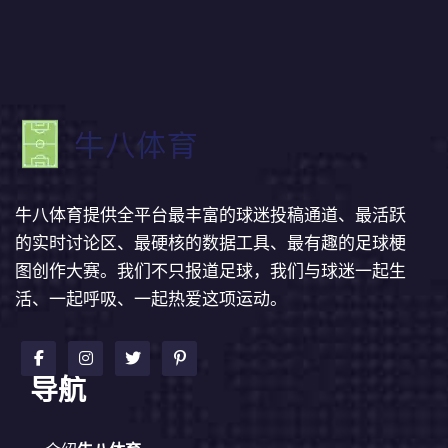
牛八体育提供全平台最丰富的球迷投稿通道、最活跃
的实时讨论区、最硬核的数据工具、最有趣的足球梗
图创作大赛。我们不只报道足球，我们与球迷一起生
活、一起呼吸、一起热爱这项运动。
导航