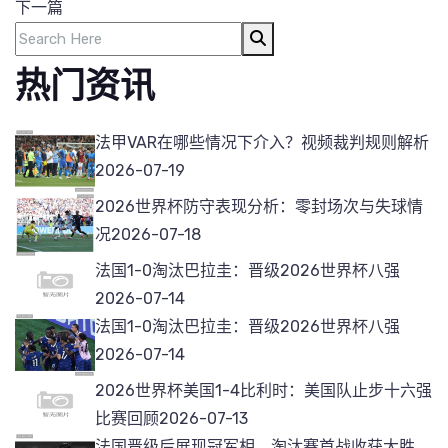
下一篇
热门资讯
法甲VAR在哪些情况下介入？视频裁判规则解析
2026-07-19
2026世界杯防守表现分析：零封场次与失球情
况
2026-07-18
法国1-0淘汰巴拉圭：晋级2026世界杯八强
2026-07-14
法国1-0淘汰巴拉圭：晋级2026世界杯八强
2026-07-14
2026世界杯美国1-4比利时：美国队止步十六强
比赛回顾
2026-07-13
法国晋级后展现冠军相，淘汰赛首战收获大胜