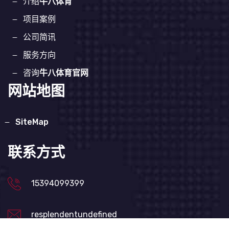
介绍
⽜⼋体育
项目案例
公司简讯
服务方向
咨询
⽜⼋体育官网
网站地图
SiteMap
联系方式
15394099399
resplendentundefined