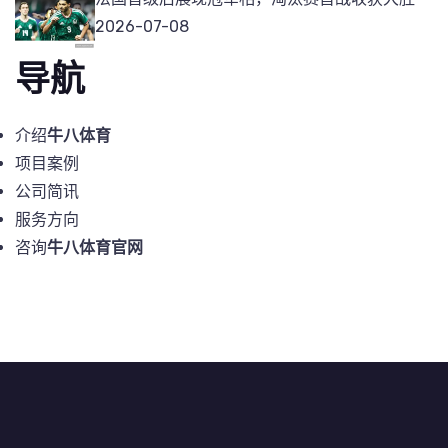
2026-07-08
导航
介绍
⽜⼋体育
项目案例
公司简讯
服务方向
咨询
⽜⼋体育官网